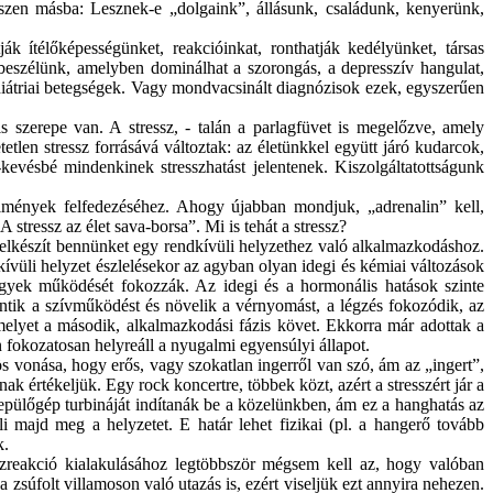
zen másba: Lesznek-e „dolgaink”, állásunk, családunk, kenyerünk,
ák ítélőképességünket, reakcióinkat, ronthatják kedélyünket, társas
 beszélünk, amelyben dominálhat a szorongás, a depresszív hangulat,
hiátriai betegségek. Vagy mondvacsinált diagnózisok ezek, egyszerűen
 szerepe van. A stressz, - talán a parlagfüvet is megelőzve, amely
tlen stressz forrásává változtak: az életünkkel együtt járó kudarcok,
bé-kevésbé mindenkinek
stresszhatást
jelentenek. Kiszolgáltatottságunk
élmények felfedezéséhez. Ahogy újabban mondjuk, „adrenalin” kell,
A
stressz az élet sava-borsa”. Mi is tehát a stressz?
elkészít bennünket egy rendkívüli helyzethez való alkalmazkodáshoz.
vüli helyzet észlelésekor az agyban olyan idegi és kémiai változások
gyek működését fokozzák. Az idegi és a hormonális hatások szinte
entik a szívműködést és növelik a vérnyomást, a légzés fokozódik, az
melyet a második, alkalmazkodási fázis követ. Ekkorra már adottak a
n fokozatosan helyreáll a nyugalmi egyensúlyi állapot.
s vonása, hogy erős, vagy szokatlan ingerről van szó, ám az „ingert”,
 értékeljük. Egy rock koncertre, többek közt, azért a stresszért jár a
epülőgép turbináját indítanák be a közelünkben, ám ez a hanghatás az
i majd meg a helyzetet. E határ lehet fizikai (pl. a hangerő tovább
k.
szreakció
kialakulásához legtöbbször mégsem kell az, hogy valóban
.a
zsúfolt villamoson való utazás is, ezért viseljük ezt annyira nehezen.