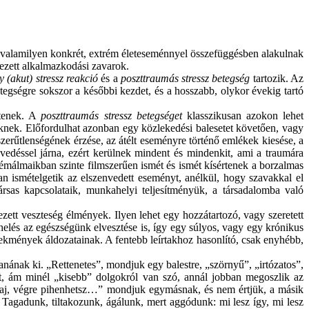
valamilyen konkrét, extrém életeseménnyel összefüggésben alakulnak
ezett alkalmazkodási zavarok.
 (akut) stressz reakció
és a
poszttraumás stressz betegség
tartozik. Az
tegségre sokszor a későbbi kezdet, és a hosszabb, olykor évekig tartó
ntenek. A
poszttraumás stressz betegséget
klasszikusan azokon lehet
zeknek. Előfordulhat azonban egy közlekedési balesetet követően, vagy
lószerűtlenségének érzése, az átélt eseményre történő emlékek kiesése, a
nvedéssel járna, ezért kerülnek mindent és mindenkit, ami a traumára
émálmaikban szinte filmszerűen ismét és ismét kísértenek a borzalmas
n ismételgetik az elszenvedett eseményt, anélkül, hogy szavakkal el
sas kapcsolataik, munkahelyi teljesítményük, a társadalomba való
ett veszteség élmények. Ilyen lehet egy hozzátartozó, vagy szeretett
helés az egészségünk elvesztése is, így egy súlyos, vagy egy krónikus
ekmények áldozatainak. A fentebb leírtakhoz hasonlító, csak enyhébb,
nának ki. „Rettenetes”, mondjuk egy balestre, „szörnyű”, „irtózatos”,
et, ám minél „kisebb” dolgokról van szó, annál jobban megoszlik az
aj, végre pihenhetsz…” mondjuk egymásnak, és nem értjük, a másik
 Tagadunk, tiltakozunk, ágálunk, mert aggódunk: mi lesz így, mi lesz