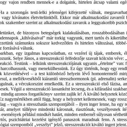
y vajon rendben mennek-e a dolgaink, hirtelen átcsap valami egés
a szorongás testi-lelki jelenségei kifejezetté válnak, megzavarhatj
, vagy kívánatos életvitelünkből. Ekkor már alkalmazkodási zavarról
? Sok szakember szerint az alkalmazkodási zavarok a leggyakoribb pszic
letünket, de bizonyos betegségek kialakulásában, rosszabbodásában is
dennapok „kihívásaival” már torkig vagyunk, mert tartós és kikerülhete
rnyezetünk számunkra sokszor kedvezőtlen és hirtelen változásai, töb
sz forrásává válunk.
arkban, egy izgalmas kapcsolatban, ez vezérel új tájak, emberek, 
kozunk. Selye János, a
stresszreakció
felfedezője szavait kölcsön véve: „
reakció
. Testünk – lelkünk
stresszreakciójának
ugyanis „értelme” van: f
y harcolhassunk, vagy menekülhessünk. Ez úgy történik, hogy egy rendkí
k közvetítésével – a
test különböző
helyein lévő
homontermelő
miri
yorsul, a mellékvesékből kiáramló
stresszhormonok
(pl. adrenalin) serk
águlnak, a vércukorszint emelkedik. Ez a
stresszreakció
első fázisa, a
épesek. Végül a
stresszreakció
lassanként lecseng, és a kifáradási szakba
mindig azonos forgatókönyv szerint zajlik le! A kiváltó helyzetek közö
Ez nagymértékben attól függ, hogy a helyzetet kellemesnek, vagy rossznak
ilag – vagyis a
stresszhatás
szempontjából – ilyen inger lenne, ha egy r
r, amelyet túllépve mindenki károsnak, riasztónak, veszélyesnek ítél
nes események például mindkét határt, minden embernél súlyosan sértheti
rtós, pszichiátriai kezelést igénylő panaszok maradnak fenn. A
stres
lógiai szempontból „veszélyt” jelző,
stresszreakciót
kiváltó ingert
jelent