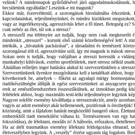
velünk? A mindennapok gyűrődésével járó aggodalmaskodásunk, hog
becsületünk egyáltalán? Leszünk-e mi magunk?
Ekkor már, észrevétlenül, a szorongások birodalmába érkeztünk. Ha 
kapcsolatainkat, teljesítményünket, és mindez kizökkent megszokott
vagy az ingerlékenység, agresszivitás lehet a fő tünet. Betegség ez
csak nehéz az élet, túl sok a stressz?
A stresszről ma többnyire azt tudják, hogy nem csak megkeseríti é
mindenkit „stresszel” - korunk első számú közellenségévé lett! A min
intrikák, a „hivatalok packázásai”, a társadalmi és természeti kö
szorongással tölt el, agresszivitást szül, így mi magunk is mások stres
Sokan nem is tudják, hogy valójában a stresszt keressük a vidámp
munkahelyi kihívások, extrém sportőrületek, mert stressz nélkül unat
Általában erőteljes inger hatására alakul ki szervezetünkben a
stressz
Szervezetünknek ilyenkor mozgósítania kell a tartalékait ahhoz, hog
következnek be, amelyek – főként az agyalapi mirigy hormonjaina
riadókészültségbe állítják át egész szervezetünket: az anyagcsere g
erek az emésztőrendszerben összeszűkülnek, az izmokban pedig kit
feltételek ahhoz, hogy maximális testi-lelki teljesítményre legyünk k
Nagyon sokféle esemény kiválthatja a
stresszreakciót
, amely azonban 
vagyis az adott eseményt akár kellemesnek, pozitívnak is érezhetjük! 
közönség, amit a fájdalom határát megközelítő hangerő okoz. Élettan
emberekből riadt menekülést váltana ki. Természetesen van egy hatá
fokozódása), de lélektani, morális is! A háborús, erőszakos, életelle
Ha az átélt traumatikus esemény lélektani feldolgozása elmarad, ta
életveszélyben legyünk. A „veszély” érzése ugyanis tág fogalom. Bio