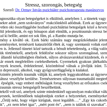
Stressz, szorongás, betegség
Szerző:
Dr. Ormay István pszichiáter pszichoterapeuta magánorvos
iagnosztika olyan betegségeket is elkülönít, amelyben
1. a
tünetek vagy 
lésekre adott „nem szokványos” reakcióinkból adódnak. Ezek az úgynev
etlen oki összefüggésbe hozható pszichiátriai betegségek közé a
heveny
lül jelentkezik, és egy
hónapon alatt
elmúlik, a poszttraumás stressz be
l ki belőle, amint ezt sok film, pl. a
Rambo
mutatja be.
esemény a kiváltó ok. Ezek bárki számára nagy megrázkódtatást jele
seményeket, természeti katasztrófát éltek át, vagy szemtanúi voltak e
ben is. Jellemző tünetei közé tartozik a bénult tehetetlenség, a világ va
elük történtekről, amelyek felidézése sokszor súlyos szorongással, sze
 állandó készültségben élnének, súlyos alvászavarokkal küzdenek, és r
 akár ennek megfelelően cselekedhetnek. Gyermekek gyakran játékaikba
nyek lesznek, érdektelenné, közömbössé válnak a jövőjük iránt. Tár
n depresszió, alkohol, vagy gyógyszerfüggőség is kialakul.
zintén jelentős traumák váltják ki, amelyek leggyakrabban az úgynevez
tátusz veszélybe kerülése. Természetesen súlyosan traumatizáló megter
sti épségük, vagy emberi méltóságuk forog veszélyben az erőszakos csel
ttraumás stressz betegségről beszélhetünk.
tekről volt szó, amelyek
szinte
mindenkinél ugyanolyan reakciókat válta
yesnek, kerülendőnek tulajdonítjuk ezeket a helyzeteket, események
 „Örülj neki, hogy végre kirúgtak, most legalább
….
” „Egy kis cukorb
”, „ez nem lehet igaz”, „mért pont én”, „nem is találok rá szavakat”.