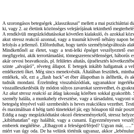
A szorongásos betegségek „klasszikusai” mellett a mai pszichiátriai d
ki, vagy 2. az életünk közönséges velejárójának tekinthető megterhe
A rendkívüli megrázkódtatásokat követően kialakuló, és azokkal közv
akut stressz reakció azonnal, vagy a traumát követő néhány napon be
lefolyás a jellemző. Előfordulhat, hogy tartós személyiségváltozás alaku
Mindkettőnél az életet, vagy a testi-lelki épséget veszélyeztető 
megfigyelni, akik terrortámadást, tömegszerencsétlenséget, háborús e
akár orvosi beavatkozás, pl. felületes altatás, újraélesztés következté
szinte „alvajáró”, réveteg állapot. E betegek inkább hallgatnak a v
emlékezteti őket. Még sincs menekvésük. Általában feszültek, mintha
emlékek, sőt, ezt a „
flash
back”
-et
éber állapotban is átélhetik, és
tudnák mondani. Érzelmileg visszahúzódóak, ugyanakkor ingerléke
visszailleszkedésük ily módon súlyos zavarokat szenvedhet, és gyakra
Az
akut stressz reakció
az átlag lakosság körében sokkal gyakoribb. S
személy halála, a munkahely elvesztése, vagy a társadalmi, vagyoni s
betegség tényével való szembesítés is heves reakciókra vezethet. Te
és maximálisan 4 hétig tartó tünetekkel jár, egy hónapon túl már posz
Eddig a nagy megrázkódtatást okozó életeseményekről, stressz helyze
„kibírhatatlan” egy halálhír, vagy a cunami. Egyezményesen veszél
emberek megítélése. „Elhagyott a feleséged/férjed? Ugyan már
, ….
”
miért van úgy oda. De ha velünk történik ugyanaz, akkor „lebénulunk