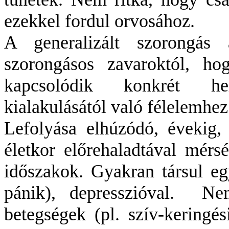
ezekkel fordul orvosához.
A generalizált szorongás
szorongásos zavaroktól, ho
kapcsolódik konkrét he
kialakulásától való félelemhez
Lefolyása elhúzódó, évekig, 
életkor előrehaladtával mérs
időszakok. Gyakran társul eg
pánik), depresszióval.
Nem
betegségek (pl. szív-keringés