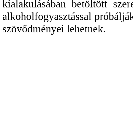
kialakulásában betöltött sze
alkoholfogyasztással próbálják
szövődményei lehetnek.