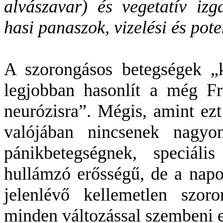
alvászavar) és vegetatív izga
hasi panaszok, vizelési és pot
A szorongásos betegségek „
legjobban hasonlít a még Fre
neurózisra”. Mégis, amint ezt a
valójában nincsenek nagyon
pánikbetegségnek, speciáli
hullámzó erősségű, de a nap
jelenlévő kellemetlen szoro
minden változással szembeni el