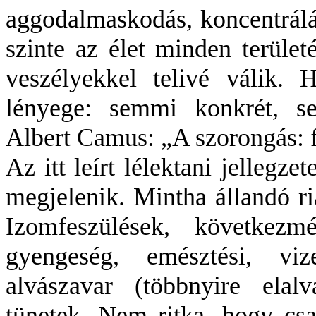
aggodalmaskodás, koncentrálás
szinte az élet minden területé
veszélyekkel telivé válik.
lényege: semmi konkrét, s
Albert Camus: „A szorongás: 
Az itt leírt lélektani jellegze
megjelenik. Mintha állandó ri
Izomfeszülések, következm
gyengeség, emésztési, vize
alvászavar (többnyire elal
tünetek. Nem ritka, hogy csak